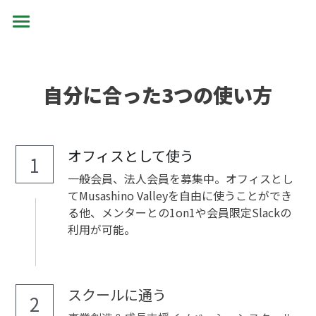
ホーム
Musashino Valleyの信念
自分に合った3つの使い方
Musashino Valleyアカデミア 第2期
AIアカデミア第3期
オフィスとして使う
1
一般会員、法人会員を募集中。オフィスとし
MVIS 第1期
てMusashino Valleyを自由に使うことができ
る他、メンターとの1on1や会員限定Slackの
検索
利用が可能。
お知らせを受け取る
スクールに通う
2