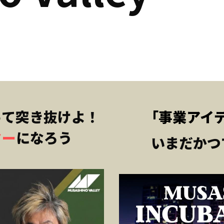
って突き抜けよ！
「事業アイ
ター
になろう
いまだかつ