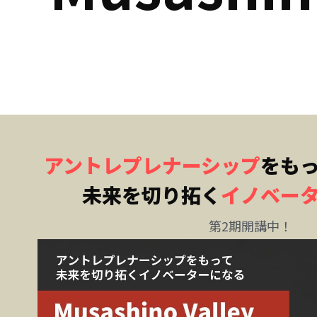
アントレプレナーシップ
をも
未来を切り拓く
イノベー
第2期開講中！