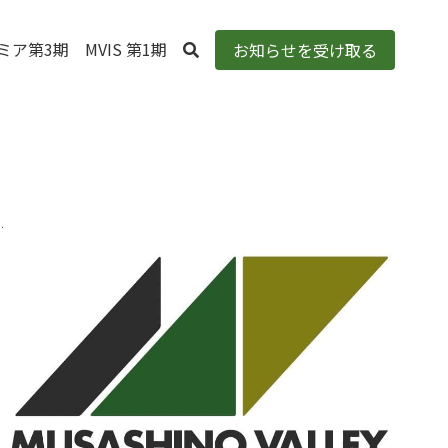
デミア第3期
MVIS 第1期
お知らせを受け取る